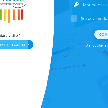
Se souvenir de
CON
ière visite ?
MPTE PARENT !
J'ai oublié 